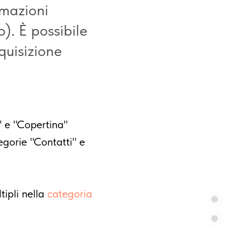
rmazioni
o). È possibile
cquisizione
" e "Copertina"
egorie "Contatti" e
tipli nella
categoria