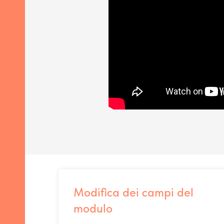
AIL
Modifica dei campi del
modulo