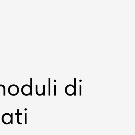
oduli di
ati