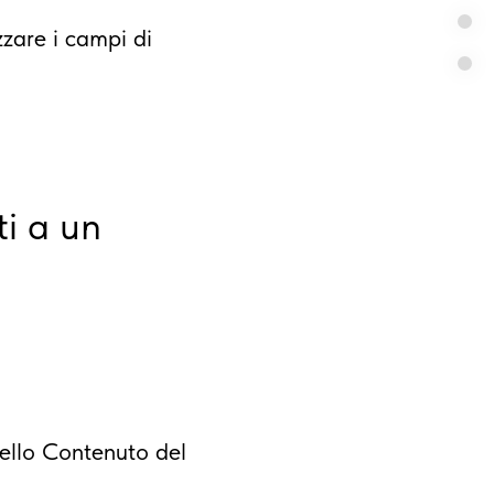
zare i campi di
i a un
nello Contenuto del