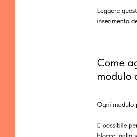
Leggere quest
inserimento dei
Come agg
modulo d
Ogni modulo p
È possibile pe
blocco, nella 