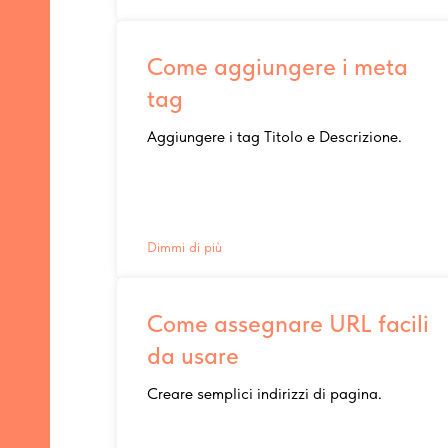
Come aggiungere i meta
tag
Aggiungere i tag Titolo e Descrizione.
Dimmi di più
Come assegnare URL facili
da usare
Creare semplici indirizzi di pagina.