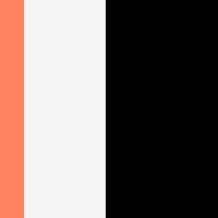
ivi
a di
o PDF
i
p dei
enti
ina
zi e-