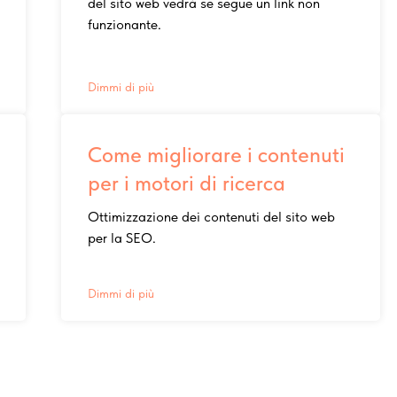
del sito web vedrà se segue un link non
funzionante.
Dimmi di più
Come migliorare i contenuti
per i motori di ricerca
Ottimizzazione dei contenuti del sito web
per la SEO.
Dimmi di più