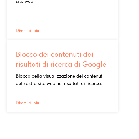
sito web.
Dimmi di più
Blocco dei contenuti dai
risultati di ricerca di Google
Blocco della visualizzazione dei contenuti
del vostro sito web nei risultati di ricerca.
Dimmi di più