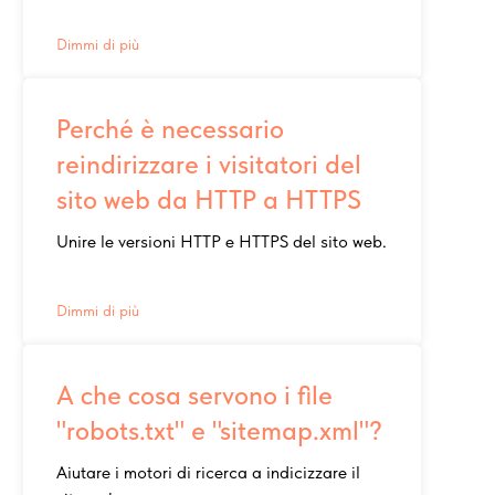
Dimmi di più
Perché è necessario
reindirizzare i visitatori del
sito web da HTTP a HTTPS
Unire le versioni HTTP e HTTPS del sito web.
Dimmi di più
A che cosa servono i file
"robots.txt" e "sitemap.xml"?
Aiutare i motori di ricerca a indicizzare il