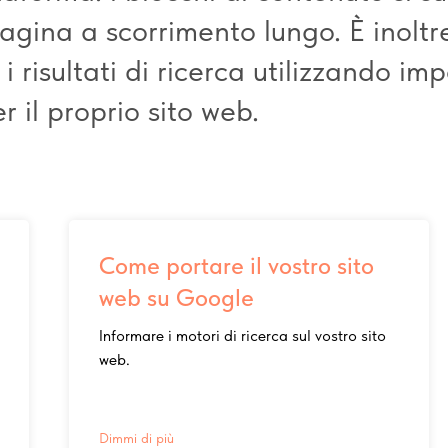
agina a scorrimento lungo. È inoltr
 i risultati di ricerca utilizzando im
r il proprio sito web.
Come portare il vostro sito
web su Google
Informare i motori di ricerca sul vostro sito
web.
Dimmi di più