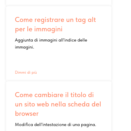
Come registrare un tag alt
per le immagini
Aggiunta di immagini all'indice delle
immagini.
Dimmi di più
Come cambiare il titolo di
un sito web nella scheda del
browser
Modifica dell'intestazione di una pagina.