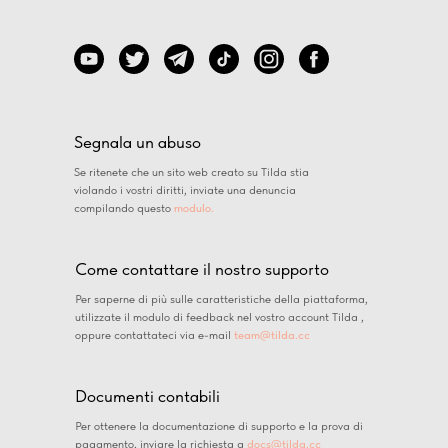
Segnala un abuso
Se ritenete che un sito web creato su Tilda stia
violando i vostri diritti, inviate una denuncia
compilando questo
modulo.
Come contattare il nostro supporto
Per saperne di più sulle caratteristiche della piattaforma,
utilizzate il modulo di feedback nel vostro account Tilda ,
oppure contattateci via e-mail
team@tilda.cc
Documenti contabili
Per ottenere la documentazione di supporto e la prova di
pagamento, inviare la richiesta a
docs@tilda.cc